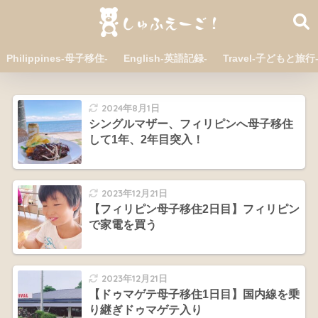
Philippines-母子移住-
English-英語記録-
Travel-子どもと旅行
2024年8月1日
シングルマザー、フィリピンへ母子移住
して1年、2年目突入！
2023年12月21日
【フィリピン母子移住2日目】フィリピン
で家電を買う
2023年12月21日
【ドゥマゲテ母子移住1日目】国内線を乗
り継ぎドゥマゲテ入り