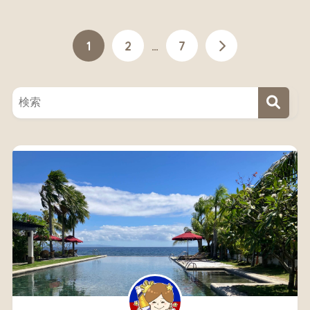
1
2
…
7