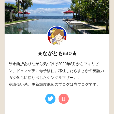
★ながとも630★
紆余曲折ありながら気づけば2022年8月からフィリピ
ン、ドゥマゲテに母子移住。移住したらまさかの英語力
ガタ落ちに焦り出したシングルマザー。。。
意識低い系。更新頻度低めのブログは当ブログです。