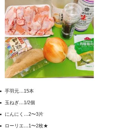
手羽元…15本
玉ねぎ…1/2個
にんにく…2〜3片
ローリエ…1〜2枚★