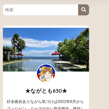
★ながとも630★
紆余曲折ありながら気づけば2022年8月から
フィリピン、ドゥマゲテに母子移住。移住し