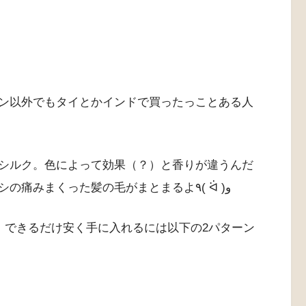
ン以外でもタイとかインドで買ったっことある人
シルク。色によって効果（？）と香りが違うんだ
けど、ピンクがダントツで好み。ギッシギシの痛みまくった髪の毛がまとまるよ٩( ᐛ )و
で、できるだけ安く手に入れるには以下の2パターン