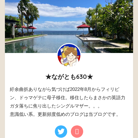
★ながとも630★
紆余曲折ありながら気づけば2022年8月からフィリピ
ン、ドゥマゲテに母子移住。移住したらまさかの英語力
ガタ落ちに焦り出したシングルマザー。。。
意識低い系。更新頻度低めのブログは当ブログです。