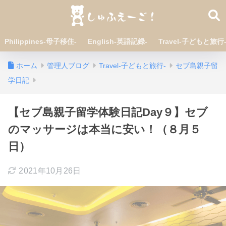
Philippines-母子移住-
English-英語記録-
Travel-子どもと旅行
ホーム
管理人ブログ
Travel-子どもと旅行-
セブ島親子留
学日記
【セブ島親子留学体験日記Day９】セブ
のマッサージは本当に安い！（８月５
日）
2021年10月26日